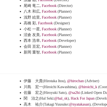
尾崎 竜二,
Facebook
(Director)
八木 和広,
Facebook
(Planner)
浅野 絵里,
Facebook
(Planner)
高橋 彩,
Facebook
(Designer)
小松 一星,
Facebook
(Planner)
沼倉 友美,
Facebook
(Planner)
西本 浩幸,
Facebook
(Developer)
会田 亘宏,
Facebook
(Planner)
新岡 重智,
Facebook
(Planner)
伊藤 大貴(Hirotaka Itou),
@hirochan
(Adviser)
川島 宏一(Hiroichi Kawashima),
@hiroichi_k
(Coor
佐藤 宏之(Hiroyuki Sato),
@sa2hi
(Linked Open D
関 治之(Hal Seki:
@hal_sk
),
Hack For Japan
(Develo
高木 祐介(Takagi Yuusuke:
@nyatakasan
),
(Develop