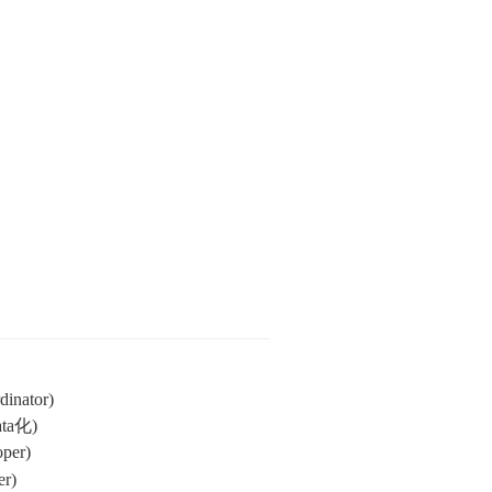
dinator)
ata化)
per)
er)