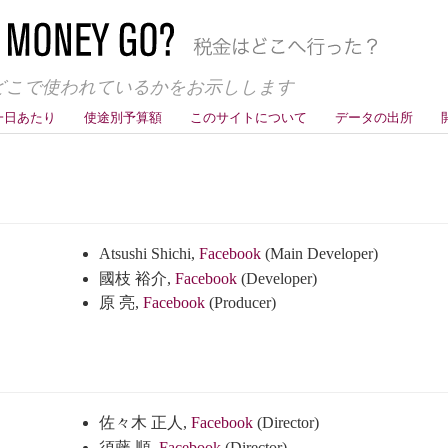
どこで使われているかをお示しします
一日あたり
使途別予算額
このサイトについて
データの出所
Atsushi Shichi,
Facebook
(Main Developer)
國枝 裕介,
Facebook
(Developer)
原 亮,
Facebook
(Producer)
佐々木 正人,
Facebook
(Director)
須藤 順,
Facebook
(Director)