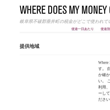
岐阜県不破郡垂井町の税金がどこで使われて
使途一日あたり
使途
提供地域
Whe
す。 
か確か
い。 
利用、
ーして
ださい